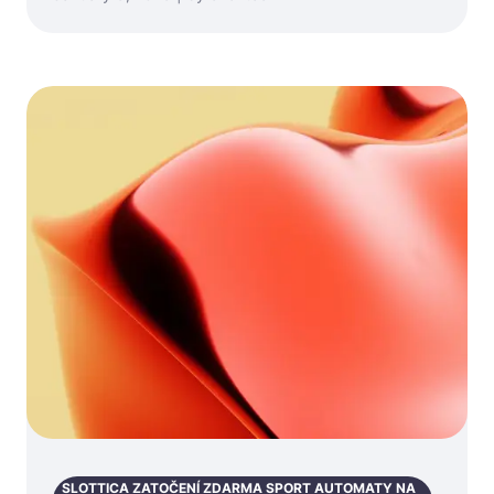
SLOTTICA ZATOČENÍ ZDARMA SPORT AUTOMATY NA