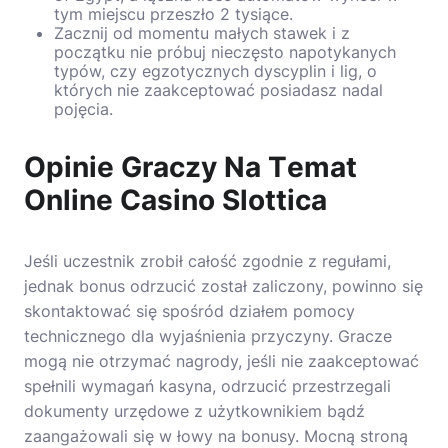
tym miejscu przeszło 2 tysiące.
Zacznij od momentu małych stawek i z
początku nie próbuj nieczęsto napotykanych
typów, czy egzotycznych dyscyplin i lig, o
których nie zaakceptować posiadasz nadal
pojęcia.
Оріnіе Grасzy Nа Tеmаt
Оnlіnе Саsіnо Slоttіса
Jeśli uczestnik zrobił całość zgodnie z regułami,
jednak bonus odrzucić został zaliczony, powinno się
skontaktować się spośród działem pomocy
technicznego dla wyjaśnienia przyczyny. Gracze
mogą nie otrzymać nagrody, jeśli nie zaakceptować
spełnili wymagań kasyna, odrzucić przestrzegali
dokumenty urzędowe z użytkownikiem bądź
zaangażowali się w łowy na bonusy. Mocną stroną