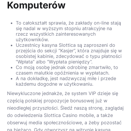
Komputerów
To całokształt sprawia, że zakłady on-line stają
się nadal w wyższym stopniu atrakcyjne na
rzecz wszystkich zainteresowanych
użytkowników.
Uczestnicy kasyna Slottica są zaproszeni do
przejścia do sekcji “Kasjer”, która znajduje się w
osobistej kabinie, zdecydować o typu płatności
“Wpłata” albo “Wypłata pieniędzy”.
Co moją osobę jednak odrobinę zmartwiło, to
czasem malutkie opóźnienia w wypłatach.
A na dokładkę, jest nadzwyczaj miłe i przede
każdemu dogodne w użytkowaniu.
Niewykluczone jednakże, że system VIP dzieje się
częścią polskiej propozycje bonusowej już w
nieodległej przyszłości. Śledź naszą stronę, zaglądaj
do odwiedzenia Slottica Casino mobile, a także
obserwuj media społecznościowe, a żeby pozostać
na bieżąco. Gdy otworzysz na witrynie kasyna