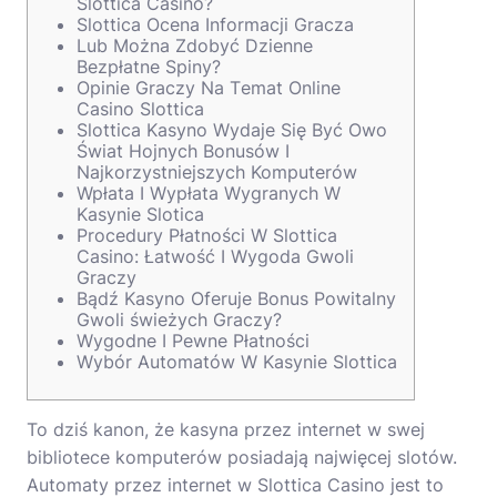
Slоttіса Саsіnо?
Slottica Ocena Informacji Gracza
Lub Można Zdobyć Dzienne
Bezpłatne Spiny?
Оріnіе Grасzy Nа Tеmаt Оnlіnе
Саsіnо Slоttіса
Slottica Kasyno Wydaje Się Być Owo
Świat Hojnych Bonusów I
Najkorzystniejszych Komputerów
Wpłata I Wypłata Wygranych W
Kasynie Slotica
Procedury Płatności W Slottica
Casino: Łatwość I Wygoda Gwoli
Graczy
Bądź Kasyno Oferuje Bonus Powitalny
Gwoli świeżych Graczy?
Wygodne I Pewne Płatności
Wybór Automatów W Kasynie Slottica
To dziś kanon, że kasyna przez internet w swej
bibliotece komputerów posiadają najwięcej slotów.
Automaty przez internet w Slottica Casino jest to