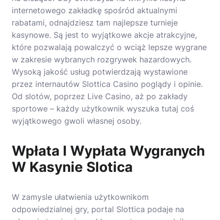
internetowego zakładkę spośród aktualnymi
rabatami, odnajdziesz tam najlepsze turnieje
kasynowe. Są jest to wyjątkowe akcje atrakcyjne,
które pozwalają powalczyć o wciąż lepsze wygrane
w zakresie wybranych rozgrywek hazardowych.
Wysoką jakość usług potwierdzają wystawione
przez internautów Slottica Casino poglądy i opinie.
Od slotów, poprzez Live Casino, aż po zakłady
sportowe – każdy użytkownik wyszuka tutaj coś
wyjątkowego gwoli własnej osoby.
Wpłata I Wypłata Wygranych
W Kasynie Slotica
W zamysle ułatwienia użytkownikom
odpowiedzialnej gry, portal Slottica podaje na