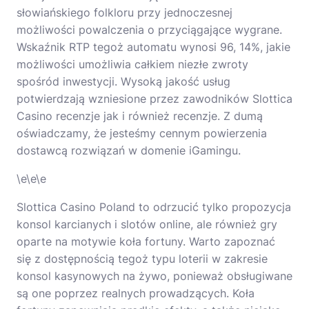
słowiańskiego folkloru przy jednoczesnej
możliwości powalczenia o przyciągające wygrane.
Wskaźnik RTP tegoż automatu wynosi 96, 14%, jakie
możliwości umożliwia całkiem niezłe zwroty
spośród inwestycji. Wysoką jakość usług
potwierdzają wzniesione przez zawodników Slottica
Casino recenzje jak i również recenzje. Z dumą
oświadczamy, że jesteśmy cennym powierzenia
dostawcą rozwiązań w domenie iGamingu.
\e\e\e
Slottica Casino Poland to odrzucić tylko propozycja
konsol karcianych i slotów online, ale również gry
oparte na motywie koła fortuny. Warto zapoznać
się z dostępnością tegoż typu loterii w zakresie
konsol kasynowych na żywo, ponieważ obsługiwane
są one poprzez realnych prowadzących. Koła