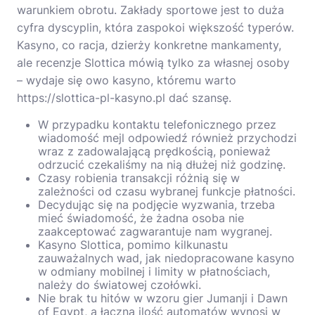
warunkiem obrotu. Zakłady sportowe jest to duża
cyfra dyscyplin, która zaspokoi większość typerów.
Kasyno, co racja, dzierży konkretne mankamenty,
ale recenzje Slottica mówią tylko za własnej osoby
– wydaje się owo kasyno, któremu warto
https://slottica-pl-kasyno.pl
dać szansę.
W przypadku kontaktu telefonicznego przez
wiadomość mejl odpowiedź również przychodzi
wraz z zadowalającą prędkością, ponieważ
odrzucić czekaliśmy na nią dłużej niż godzinę.
Czasy robienia transakcji różnią się w
zależności od czasu wybranej funkcje płatności.
Decydując się na podjęcie wyzwania, trzeba
mieć świadomość, że żadna osoba nie
zaakceptować zagwarantuje nam wygranej.
Kasyno Slottica, pomimo kilkunastu
zauważalnych wad, jak niedopracowane kasyno
w odmiany mobilnej i limity w płatnościach,
należy do światowej czołówki.
Nie brak tu hitów w wzoru gier Jumanji i Dawn
of Egypt, a łączna ilość automatów wynosi w