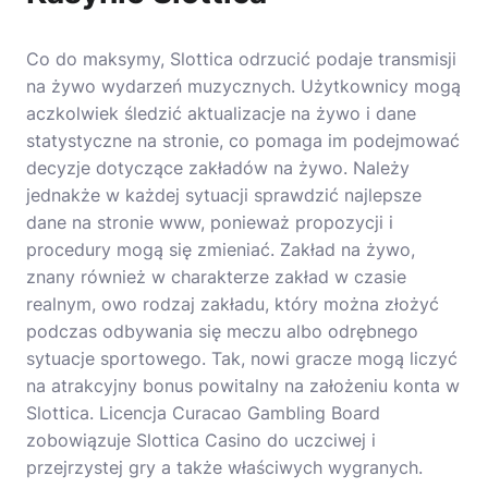
Co do maksymy, Slottica odrzucić podaje transmisji
na żywo wydarzeń muzycznych. Użytkownicy mogą
aczkolwiek śledzić aktualizacje na żywo i dane
statystyczne na stronie, co pomaga im podejmować
decyzje dotyczące zakładów na żywo. Należy
jednakże w każdej sytuacji sprawdzić najlepsze
dane na stronie www, ponieważ propozycji i
procedury mogą się zmieniać. Zakład na żywo,
znany również w charakterze zakład w czasie
realnym, owo rodzaj zakładu, który można złożyć
podczas odbywania się meczu albo odrębnego
sytuacje sportowego. Tak, nowi gracze mogą liczyć
na atrakcyjny bonus powitalny na założeniu konta w
Slottica. Licencja Curacao Gambling Board
zobowiązuje Slottica Casino do uczciwej i
przejrzystej gry a także właściwych wygranych.