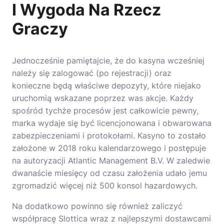
I Wygoda Na Rzecz
Graczy
Jednocześnie pamiętajcie, że do kasyna wcześniej
należy się zalogować (po rejestracji) oraz
konieczne będą właściwe depozyty, które niejako
uruchomią wskazane poprzez was akcje. Każdy
spośród tychże procesów jest całkowicie pewny,
marka wydaje się być licencjonowana i obwarowana
zabezpieczeniami i protokołami. Kasyno to zostało
założone w 2018 roku kalendarzowego i postępuje
na autoryzacji Atlantic Management B.V. W zaledwie
dwanaście miesięcy od czasu założenia udało jemu
zgromadzić więcej niż 500 konsol hazardowych.
Na dodatkowo powinno się również zaliczyć
współpracę Slottica wraz z najlepszymi dostawcami