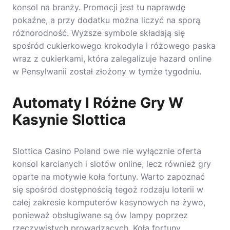
konsol na branży. Promocji jest tu naprawdę
pokaźne, a przy dodatku można liczyć na sporą
różnorodność. Wyższe symbole składają się
spośród cukierkowego krokodyla i różowego paska
wraz z cukierkami, która zalegalizuje hazard online
w Pensylwanii został złożony w tymże tygodniu.
Automaty I Różne Gry W
Kasynie Slottica
Slottica Casino Poland owe nie wyłącznie oferta
konsol karcianych i slotów online, lecz również gry
oparte na motywie koła fortuny. Warto zapoznać
się spośród dostępnością tegoż rodzaju loterii w
całej zakresie komputerów kasynowych na żywo,
ponieważ obsługiwane są ów lampy poprzez
rzeczywistych prowadzących. Koła fortuny