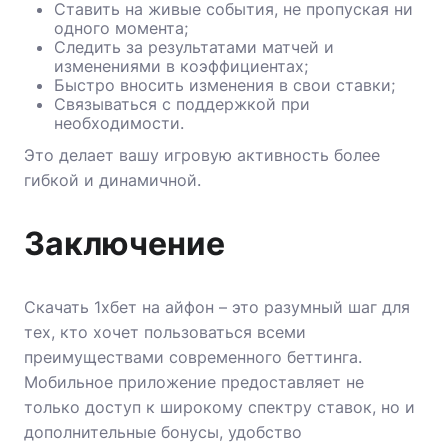
Ставить на живые события, не пропуская ни
одного момента;
Следить за результатами матчей и
изменениями в коэффициентах;
Быстро вносить изменения в свои ставки;
Связываться с поддержкой при
необходимости.
Это делает вашу игровую активность более
гибкой и динамичной.
Заключение
Скачать 1хбет на айфон – это разумный шаг для
тех, кто хочет пользоваться всеми
преимуществами современного беттинга.
Мобильное приложение предоставляет не
только доступ к широкому спектру ставок, но и
дополнительные бонусы, удобство