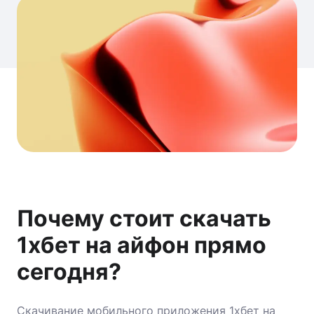
Почему стоит скачать
1хбет на айфон прямо
сегодня?
Скачивание мобильного приложения 1хбет на