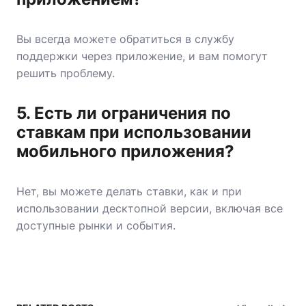
Вы всегда можете обратиться в службу
поддержки через приложение, и вам помогут
решить проблему.
5. Есть ли ограничения по
ставкам при использовании
мобильного приложения?
Нет, вы можете делать ставки, как и при
использовании десктопной версии, включая все
доступные рынки и события.