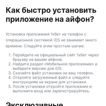
Как быстро установить
приложение на айфон?
Установка приложения 1хбет на телефон с
операционной системой iOS не занимает много
времени. Следуйте этим простым шагам:
Перейдите на официальный сайт 1хбет через
браузер на вашем айфоне.
Найдите раздел «Мобильное приложение» и
выберите версию для iOS.
Скачайте файл установки на ваш телефон.
Откройте загруженный файл и следуйте
инструкциям на экране для установки.
После установки откройте приложение и
выполните вход или зарегистрируйтесь.
Эксклюзивные