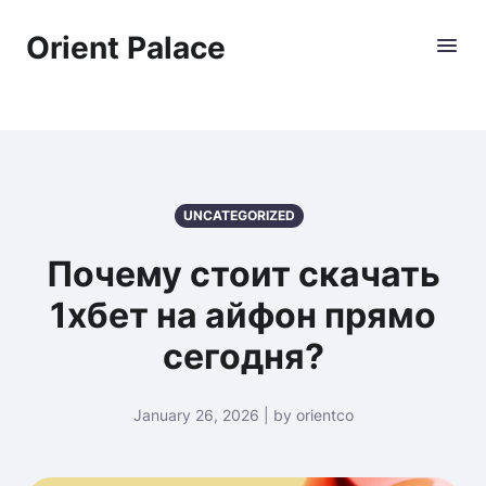
Orient Palace
UNCATEGORIZED
Почему стоит скачать
1хбет на айфон прямо
сегодня?
January 26, 2026 | by orientco