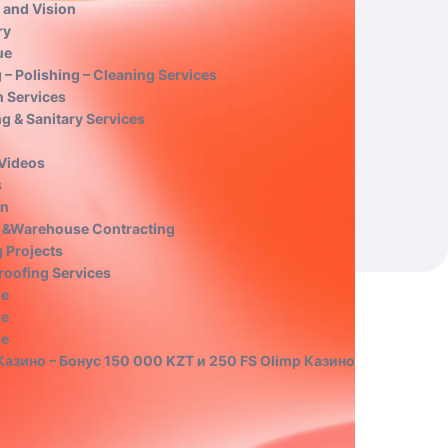
 and Vision
ry
ue
 – Polishing – Cleaning Services
n Services
g & Sanitary Services
 Videos
s
on
 &Warehouse Contracting
 Projects
roofing Services
e
e
e
азино – Бонус 150 000 KZT и 250 FS Olimp Казино