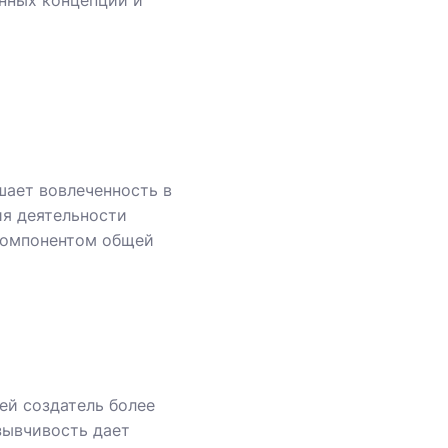
нных концепций и
шает вовлеченность в
ия деятельности
 компонентом общей
ей создатель более
зывчивость дает