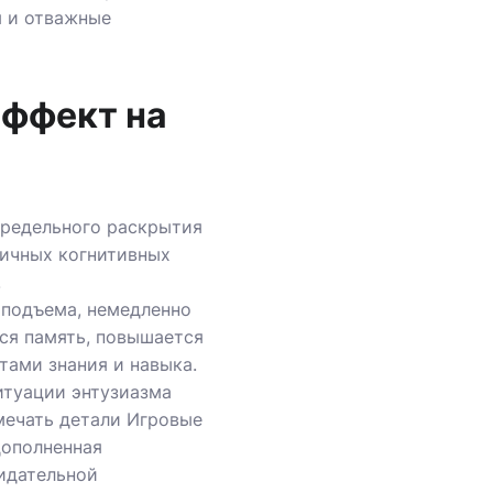
 и отважные
эффект на
предельного раскрытия
личных когнитивных
.
 подъема, немедленно
тся память, повышается
ами знания и навыка.
итуации энтузиазма
мечать детали Игровые
дополненная
идательной