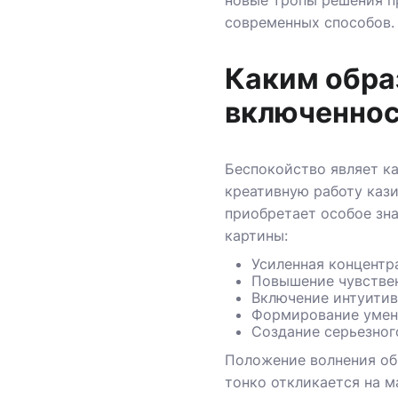
новые тропы решения п
современных способов.
Каким обра
включеннос
Беспокойство являет к
креативную работу кази
приобретает особое зн
картины:
Усиленная концентр
Повышение чувствен
Включение интуитив
Формирование умен
Создание серьезног
Положение волнения об
тонко откликается на 