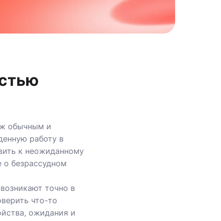
астью
еж обычным и
денную работу в
авить к неожиданному
е о безрассудном
 возникают точно в
оверить что-то
ойства, ожидания и