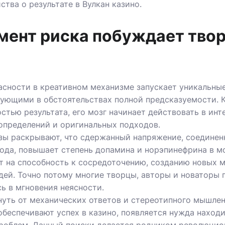
ства о результате в Вулкан казино.
мент риска побуждает тво
асности в креативном механизме запускает уникальны
вующими в обстоятельствах полной предсказуемости. К
стью результата, его мозг начинает действовать в ин
определений и оригинальных подходов.
зы раскрывают, что сдержанный напряжение, соединен
ода, повышает степень допамина и норэпинефрина в мо
т на способность к сосредоточению, созданию новых 
ей. Точно потому многие творцы, авторы и новаторы 
ь в мгновения неясности.
нуть от механических ответов и стереотипного мышлен
обеспечивают успех в
казино
, появляется нужда наход