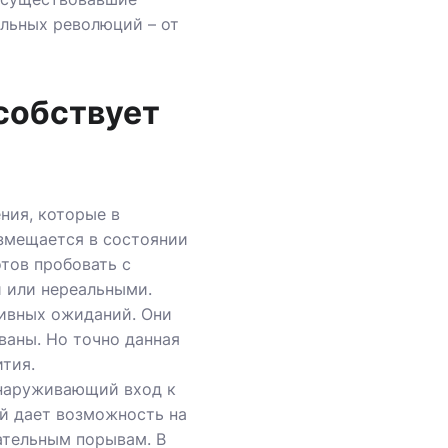
ельных революций – от
собствует
ния, которые в
азмещается в состоянии
тов пробовать с
и или нереальными.
тивных ожиданий. Они
ваны. Но точно данная
тия.
бнаруживающий вход к
й дает возможность на
ательным порывам. В