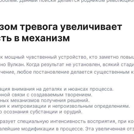
роблем. Данный поиски делается родником революцио
зом тревога увеличивает
ть в механизм
ак мощный чувственный устройство, кто заметно повы
но Вулкан. Когда результат не установлен, всякий стад
ачение, любое постановление делается существенным
ация внимания на деталях и нюансах процесса.
ной связи с создаваемым творением.
ных механизмов получения решений.
ия к импровизации и непроизвольным определениям.
о осознания субстанции и орудий.
разует специальную интенсивность восприятия, при ко
малейшие модификации в процессе. Эта увеличенная от