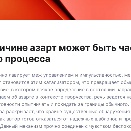
ричине азарт может быть ч
о процесса
нно лавирует меж управлением и импульсивностью, м
т становится этим катализатором, что превращает обы
вие, в котором всякое определение в состоянии напр
даем об азарте в контексте творчества, речь ведется н
отовности опытничать и покидать за границы обычного.
ва раскрывает, что крайне существенные обнаружения
как автор готов отказаться от надежных шаблонов и пр
 Данный механизм прочно соединен с чувством беспок