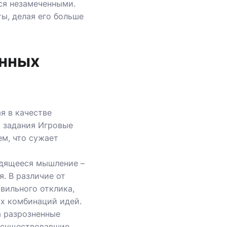
ся незамеченными.
ы, делая его больше
енных
я в качестве
ы задания Игровые
ем, что сужает
одящееся мышление –
. В различие от
вильного отклика,
х комбинаций идей.
а разрозненные
е существовавшие