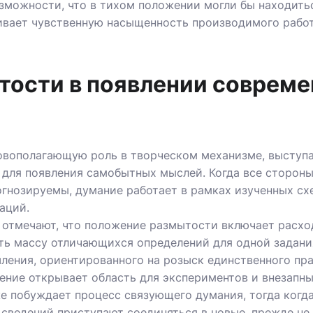
зможности, что в тихом положении могли бы находить
ивает чувственную насыщенность производимого работ
тости в появлении соврем
овополагающую роль в творческом механизме, выступа
 для появления самобытных мыслей. Когда все сторон
гнозируемы, думание работает в рамках изученных сх
аций.
 отмечают, что положение размытости включает расх
ть массу отличающихся определений для одной задания
ения, ориентированного на розыск единственного пра
ние открывает область для экспериментов и внезапны
е побуждает процесс связующего думания, тогда когд
 сведений приступают соединяться в новые, прежде н