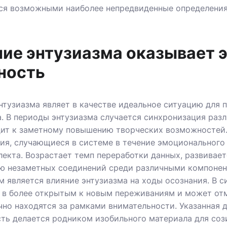
ся возможными наиболее непредвиденные определения
ние энтузиазма оказывает 
ность
нтузиазма являет в качестве идеальное ситуацию для 
а. В периоды энтузиазма случается синхронизация раз
дит к заметному повышению творческих возможностей
ия, случающиеся в системе в течение эмоционального
лекта. Возрастает темп переработки данных, развивае
ю незаметных соединений среди различными компонент
 является влияние энтузиазма на ходы осознания. В с
 в более открытым к новым переживаниям и может от
чно находятся за рамками внимательности. Указанная 
ть делается родником изобильного материала для соз