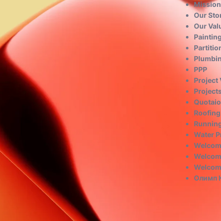
Mission
Our Sto
Our Val
Painting
Partitio
Plumbin
PPP
Project
Project
Quotai
Roofing
Running
Water P
Welcom
Welcom
Welcom
Олимп К