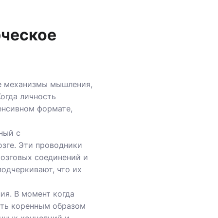
рческое
е механизмы мышления,
огда личность
тенсивном формате,
ный с
зге. Эти проводники
мозговых соединений и
подчеркивают, что их
ия. В момент когда
ить коренным образом