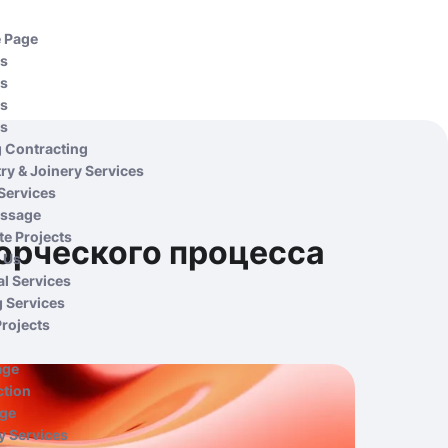
e Page
Us
Us
Us
Us
g Contracting
ry & Joinery Services
 Services
ssage
e Projects
ворческого процесса
 Us
al Services
g Services
Projects
age
ction
age
 Services