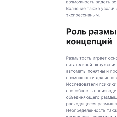
возможность видеть во
Волнение также увелич
экспрессивным.
Роль размы
концепций
Размытость играет осн
питательной окружения
автоматы понятны и про
возможности для иннов
Исследователи психики
способность производи
объединяющего размышл
расходящееся размышле
Неопределенность такж
компоненты практики и