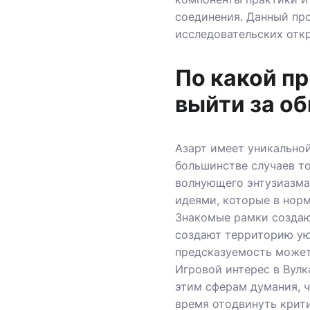
соединения. Данный пр
исследовательских отк
По какой п
выйти за о
Азарт имеет уникально
большинстве случаев т
волнующего энтузиазма,
идеями, которые в нор
Знакомые рамки создают
создают территорию уют
предсказуемость может 
Игровой интерес в Вул
этим сферам думания, 
время отодвинуть крит