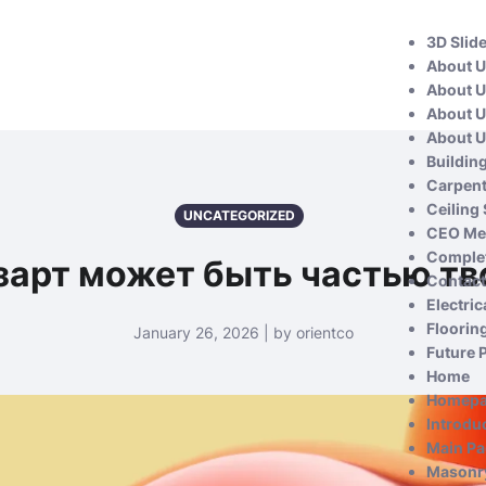
3D Slid
About 
About 
About 
About 
Buildin
Carpent
Ceiling
UNCATEGORIZED
CEO Me
Complet
зарт может быть частью т
Contact
Electric
Floorin
January 26, 2026 | by orientco
Future 
Home
Homep
Introdu
Main P
Masonry