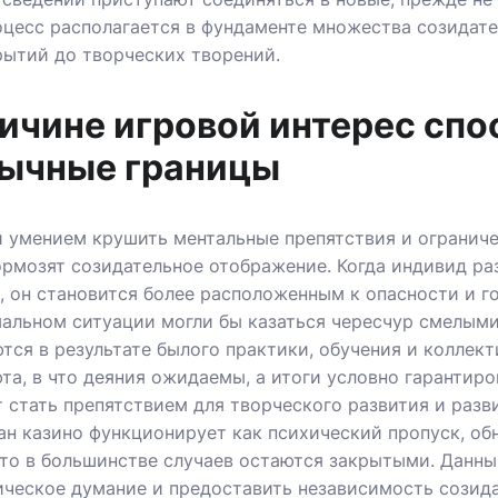
оцесс располагается в фундаменте множества созидат
рытий до творческих творений.
ричине игровой интерес спо
бычные границы
й умением крушить ментальные препятствия и ограниче
ормозят созидательное отображение. Когда индивид р
 он становится более расположенным к опасности и го
мальном ситуации могли бы казаться чересчур смелым
ся в результате былого практики, обучения и коллек
а, в что деяния ожидаемы, а итоги условно гарантиро
стать препятствием для творческого развития и разви
кан казино функционирует как психический пропуск, о
что в большинстве случаев остаются закрытыми. Данны
ическое думание и предоставить независимость созид