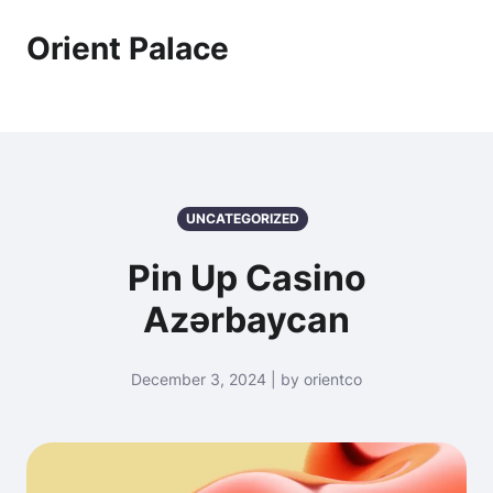
Orient Palace
UNCATEGORIZED
Pin Up Casino
Azərbaycan
December 3, 2024 | by orientco