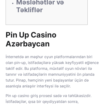
Məsləhətlər və
Təkliflər
Pin Up Casino
Azərbaycan
İnternetdə ən məşhur oyun platformalarından biri
olan pin-up, istifadəçilərə yüksək keyfiyyətli eğlence
təklif edir. Bu platforma, müxtəlif oyun növləri ilə
tanınır və istifadəçilərin məmnuniyyətini ön planda
tutur. Pinap, həmçinin yeni başlayanlar üçün də
asanlıqla anlaşılır interfeysi ilə seçilir.
Pin up casino giriş prosesi sadə və təhlükəsizdir.
İstifadəçilər, qısa bir qeydiyyatdan sonra,