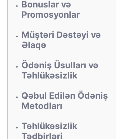
Bonuslar və
Promosyonlar
Müştəri Dəstəyi və
Əlaqə
Ödəniş Üsulları və
Təhlükəsizlik
Qəbul Edilən Ödəniş
Metodları
Təhlükəsizlik
Tədbirləri