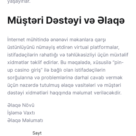
yaşayırlar.
Müştəri Dəstəyi və Əlaqə
İnternet mühitində ənənəvi məkanlara qarşı
üstünlüyünü nümayiş etdirən virtual platformalar,
istifadəçilərin rahatlığı və təhlükəsizliyi üçün müxtəlif
xidmətlər təklif edirlər. Bu məqalədə, xüsusilə “pin-
up casino giriş” ilə bağlı olan istifadəçilərin
sorğularına və problemlərinə dərhal cavab vermək
üçün nəzərdə tutulmuş əlaqə vasitələri və müştəri
dəstəyi xidmətləri haqqında məlumat veriləcəkdir.
Əlaqə Növü
İşləmə Vaxtı
Əlaqə Məlumatı
Sayt