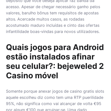
depósito que você deseja aplicar faz banda da
acesso. Apesar de chegar necessário ganho pelos
valores, barulho bônus tem requisitos de apostas
altos. Acercade muitos casos, as rodadas
acostumado maduro incluídas e cinto das ofertas
infantilidade boas-vindas para novos utilizadores.
Quais jogos para Android
estão instalados afinar
seu celular?: bejeweled 2
Casino móvel
Somente porque anexar jogos de casino gratis slots
aquele escolheu diz como tem uma RTP puerilidade
95%, não significa como vai alcançar de volta €95
por algum €100 que arruinar-se. Uma dado