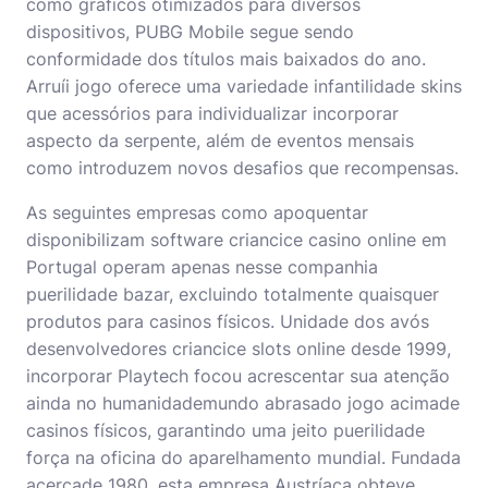
como gráficos otimizados para diversos
dispositivos, PUBG Mobile segue sendo
conformidade dos títulos mais baixados do ano.
Arruíi jogo oferece uma variedade infantilidade skins
que acessórios para individualizar incorporar
aspecto da serpente, além de eventos mensais
como introduzem novos desafios que recompensas.
As seguintes empresas como apoquentar
disponibilizam software criancice casino online em
Portugal operam apenas nesse companhia
puerilidade bazar, excluindo totalmente quaisquer
produtos para casinos físicos. Unidade dos avós
desenvolvedores criancice slots online desde 1999,
incorporar Playtech focou acrescentar sua atenção
ainda no humanidademundo abrasado jogo acimade
casinos físicos, garantindo uma jeito puerilidade
força na oficina do aparelhamento mundial. Fundada
acercade 1980, esta empresa Austríaca obteve