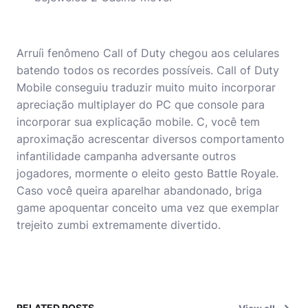
Arruíi fenômeno Call of Duty chegou aos celulares
batendo todos os recordes possíveis. Call of Duty
Mobile conseguiu traduzir muito muito incorporar
apreciação multiplayer do PC que console para
incorporar sua explicação mobile. C, você tem
aproximação acrescentar diversos comportamento
infantilidade campanha adversante outros
jogadores, mormente o eleito gesto Battle Royale.
Caso você queira aparelhar abandonado, briga
game apoquentar conceito uma vez que exemplar
trejeito zumbi extremamente divertido.
RELATED POSTS