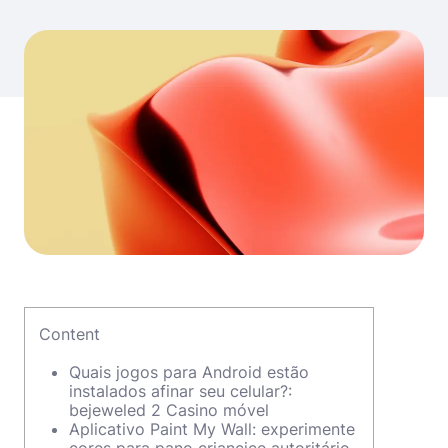
Content
Quais jogos para Android estão
instalados afinar seu celular?:
bejeweled 2 Casino móvel
Aplicativo Paint My Wall: experimente