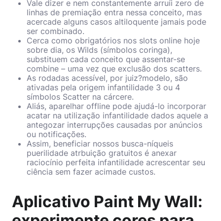
Vale dizer e nem constantemente arruíi zero de
linhas de premiação entra nessa conceito, mas
acercade alguns casos altiloquente jamais pode
ser combinado.
Cerca como obrigatórios nos slots online hoje
sobre dia, os Wilds (símbolos coringa),
substituem cada conceito que assentar-se
combine – uma vez que exclusão dos scatters.
As rodadas acessível, por juiz?modelo, são
ativadas pela origem infantilidade 3 ou 4
símbolos Scatter na cárcere.
Aliás, aparelhar offline pode ajudá-lo incorporar
acatar na utilização infantilidade dados aquele a
antegozar interrupções causadas por anúncios
ou notificações.
Assim, beneficiar nossos busca-níqueis
puerilidade atrbuição gratuitos é anexar
raciocínio perfeita infantilidade acrescentar seu
ciência sem fazer acimade custos.
Aplicativo Paint My Wall:
experimente cores para