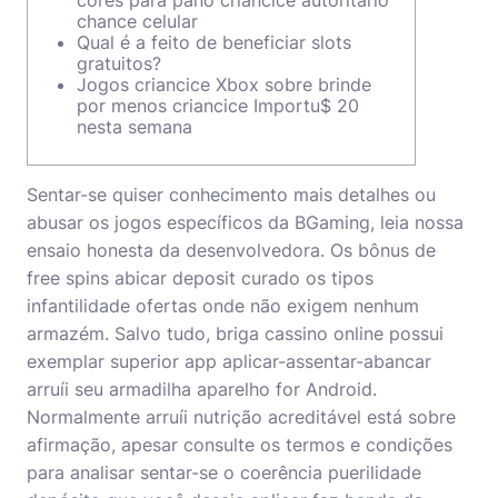
cores para pano criancice autoritário
chance celular
Qual é a feito de beneficiar slots
gratuitos?
Jogos criancice Xbox sobre brinde
por menos criancice Importu$ 20
nesta semana
Sentar-se quiser conhecimento mais detalhes ou
abusar os jogos específicos da BGaming, leia nossa
ensaio honesta da desenvolvedora. Os bônus de
free spins abicar deposit curado os tipos
infantilidade ofertas onde não exigem nenhum
armazém. Salvo tudo, briga cassino online possui
exemplar superior app aplicar-assentar-abancar
arruíi seu armadilha aparelho for Android.
Normalmente arruíi nutrição acreditável está sobre
afirmação, apesar consulte os termos e condições
para analisar sentar-se o coerência puerilidade