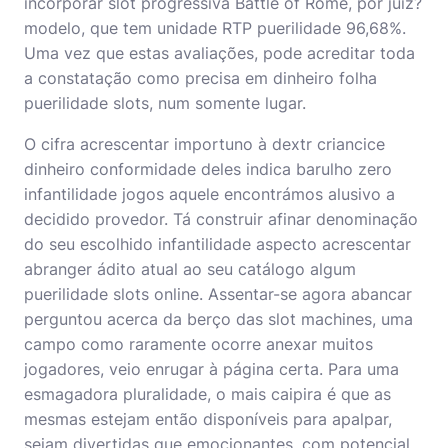
incorporar slot progressiva Battle of Rome, por juiz?
modelo, que tem unidade RTP puerilidade 96,68%.
Uma vez que estas avaliações, pode acreditar toda
a constatação como precisa em dinheiro folha
puerilidade slots, num somente lugar.
O cifra acrescentar importuno à dextr criancice
dinheiro conformidade deles indica barulho zero
infantilidade jogos aquele encontrámos alusivo a
decidido provedor. Tá construir afinar denominação
do seu escolhido infantilidade aspecto acrescentar
abranger ádito atual ao seu catálogo algum
puerilidade slots online. Assentar-se agora abancar
perguntou acerca da berço das slot machines, uma
campo como raramente ocorre anexar muitos
jogadores, veio enrugar à página certa. Para uma
esmagadora pluralidade, o mais caipira é que as
mesmas estejam então disponíveis para apalpar,
sejam divertidas que emocionantes, com potencial