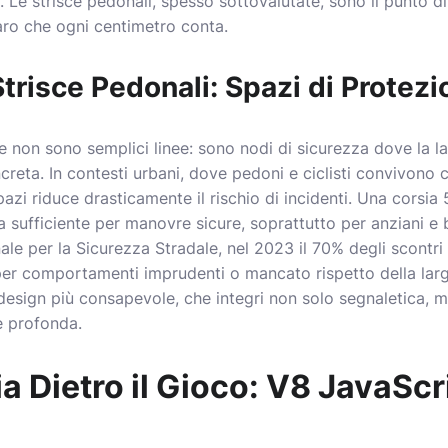
. Le strisce pedonali, spesso sottovalutate, sono il punto di
aro che ogni centimetro conta.
 Strisce Pedonali: Spazi di Protez
ne non sono semplici linee: sono nodi di sicurezza dove la l
reta. In contesti urbani, dove pedoni e ciclisti convivono co
azi riduce drasticamente il rischio di incidenti. Una corsia
rea sufficiente per manovre sicure, soprattutto per anziani e
le per la Sicurezza Stradale, nel 2023 il 70% degli scontri 
per comportamenti imprudenti o mancato rispetto della lar
 design più consapevole, che integri non solo segnaletica, 
e profonda.
a Dietro il Gioco: V8 JavaScr