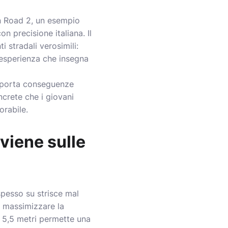
n Road 2, un esempio
n precisione italiana. Il
stradali verosimili:
n’esperienza che insegna
omporta conseguenze
ncrete che i giovani
orabile.
vviene sulle
 spesso su strisce mal
er massimizzare la
i 5,5 metri permette una