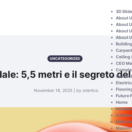
3D Slid
About 
About 
About 
About 
Buildin
Carpent
Ceiling
UNCATEGORIZED
CEO Me
Complet
ale: 5,5 metri e il segreto de
Contact
Electric
Floorin
November 18, 2025 | by orientco
Future 
Home
Homep
Introdu
Main P
Masonry