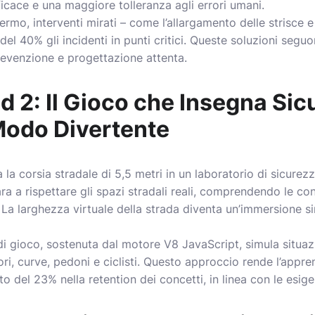
ficace e una maggiore tolleranza agli errori umani.
ermo, interventi mirati – come l’allargamento delle strisce e 
 del 40% gli incidenti in punti critici. Queste soluzioni segu
prevenzione e progettazione attenta.
 2: Il Gioco che Insegna Sic
Modo Divertente
la corsia stradale di 5,5 metri in un laboratorio di sicure
para a rispettare gli spazi stradali reali, comprendendo le c
La larghezza virtuale della strada diventa un’immersione si
di gioco, sostenuta dal motore V8 JavaScript, simula situazio
ori, curve, pedoni e ciclisti. Questo approccio rende l’app
 del 23% nella retention dei concetti, in linea con le esige