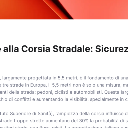
 alla Corsia Stradale: Sicure
a, largamente progettata in 5,5 metri, è il fondamento di una
 altre strade in Europa, il 5,5 metri non è solo una misura, m
tenti della strada: pedoni, ciclisti e automobilisti. Questa l
schio di conflitti e aumentando la visibilità, specialmente in
ituto Superiore di Sanità), l’ampiezza della corsia influisce 
 strade troppo strette aumentano del 30% la probabilità di sc
rtieri storici con flussi misti. La progettazione italiano punt