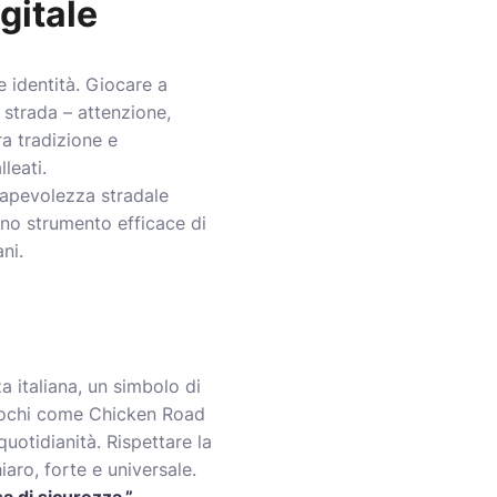
gitale
e identità. Giocare a
 strada – attenzione,
ra tradizione e
leati.
nsapevolezza stradale
uno strumento efficace di
ni.
a italiana, un simbolo di
 giochi come Chicken Road
uotidianità. Rispettare la
iaro, forte e universale.