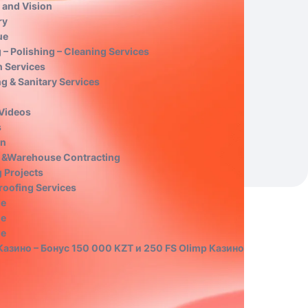
 and Vision
ry
ue
 – Polishing – Cleaning Services
n Services
g & Sanitary Services
 Videos
s
on
 &Warehouse Contracting
 Projects
roofing Services
e
e
e
азино – Бонус 150 000 KZT и 250 FS Olimp Казино