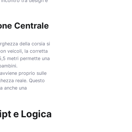
 incontro tra design e
ione Centrale
arghezza della corsia si
n veicoli, la corretta
 5,5 metri permette una
 bambini.
avviene proprio sulle
ghezza reale. Questo
ma anche una
ipt e Logica