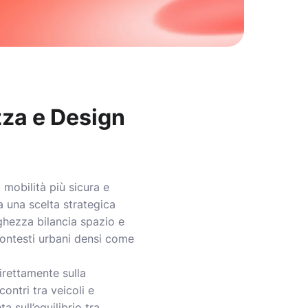
zza e Design
 mobilità più sicura e
a una scelta strategica
arghezza bilancia spazio e
 contesti urbani densi come
direttamente sulla
ontri tra veicoli e
a sull’equilibrio tra