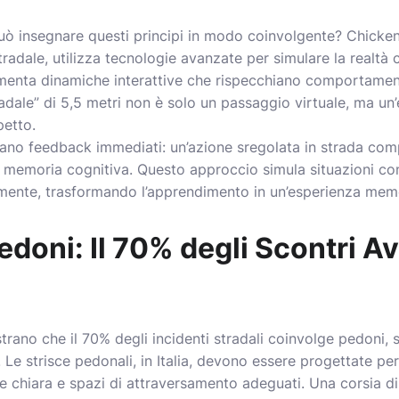
uò insegnare questi principi in modo coinvolgente? Chicke
dale, utilizza tecnologie avanzate per simulare la realtà co
enta dinamiche interattive che rispecchiano comportamenti 
radale” di 5,5 metri non è solo un passaggio virtuale, ma u
petto.
grano feedback immediati: un’azione sregolata in strada c
la memoria cognitiva. Questo approccio simula situazioni co
amente, trasformando l’apprendimento in un’esperienza mem
Pedoni: Il 70% degli Scontri A
ostrano che il 70% degli incidenti stradali coinvolge pedoni,
. Le strisce pedonali, in Italia, devono essere progettate p
one chiara e spazi di attraversamento adeguati. Una corsia d