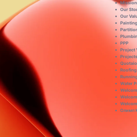
Mission
Our Sto
Our Val
Painting
Partitio
Plumbin
PPP
Project
Project
Quotai
Roofing
Running
Water P
Welcom
Welcom
Welcom
Олимп К