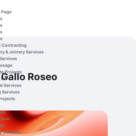
e Page
Us
Us
Us
Us
g Contracting
ry & Joinery Services
 Services
ssage
e Projects
l Gallo Roseo
 Us
al Services
g Services
Projects
age
ction
age
 Services