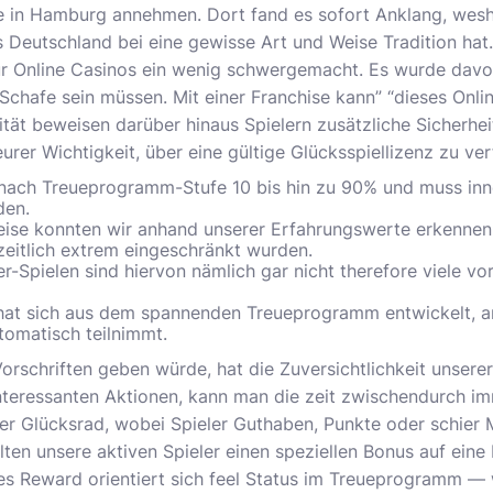
in Hamburg annehmen. Dort fand es sofort Anklang, wesha
s Deutschland bei eine gewisse Art und Weise Tradition hat
ür Online Casinos ein wenig schwergemacht. Es wurde davo
chafe sein müssen. Mit einer Franchise kann” “dieses Onli
ität beweisen darüber hinaus Spielern zusätzliche Sicherheit
urer Wichtigkeit, über eine gültige Glücksspiellizenz zu ve
 nach Treueprogramm-Stufe 10 bis hin zu 90% und muss inn
den.
ise konnten wir anhand unserer Erfahrungswerte erkennen,
itlich extrem eingeschränkt wurden.
-Spielen sind hiervon nämlich gar nicht therefore viele vo
 hat sich aus dem spannenden Treueprogramm entwickelt, 
utomatisch teilnimmt.
orschriften geben würde, hat die Zuversichtlichkeit unserer 
 interessanten Aktionen, kann man die zeit zwischendurch i
er Glücksrad, wobei Spieler Guthaben, Punkte oder schier 
ten unsere aktiven Spieler einen speziellen Bonus auf eine
 Reward orientiert sich feel Status im Treueprogramm — w