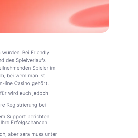
 würden. Bei Friendly
nd des Spielverlaufs
eilnehmenden Spieler im
ch, bei wem man ist.
On-line Casino gehört.
für wird euch jedoch
re Registrierung bei
rem Support berichten.
 Ihre Erfolgschancen
ch, aber sera muss unter