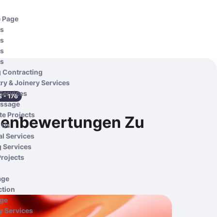
e Page
Us
Us
Us
Us
g Contracting
ry & Joinery Services
 Services
 - 176
ssage
e Projects
denbewertungen Zu
 Us
al Services
g Services
Projects
age
ction
age
 Services