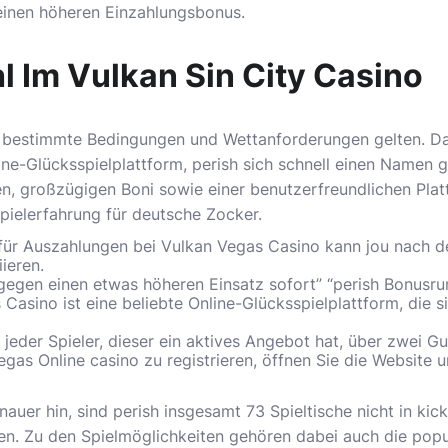
t einen höheren Einzahlungsbonus.
l Im Vulkan Sin City Casino
s bestimmte Bedingungen und Wettanforderungen gelten. Da
line-Glücksspielplattform, perish sich schnell einen Namen
n, großzügigen Boni sowie einer benutzerfreundlichen Platt
Spielerfahrung für deutsche Zocker.
 für Auszahlungen bei Vulkan Vegas Casino kann jou nach d
ieren.
gegen einen etwas höheren Einsatz sofort” “perish Bonusru
Casino ist eine beliebte Online-Glücksspielplattform, die 
jeder Spieler, dieser ein aktives Angebot hat, über zwei G
gas Online casino zu registrieren, öffnen Sie die Website u
nauer hin, sind perish insgesamt 73 Spieltische nicht in kic
en. Zu den Spielmöglichkeiten gehören dabei auch die po