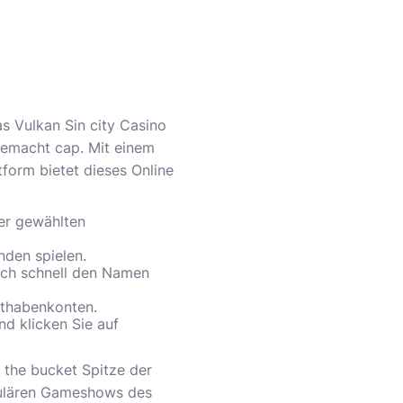
s Vulkan Sin city Casino
 gemacht cap. Mit einem
form bietet dieses Online
er gewählten
nden spielen.
sich schnell den Namen
uthabenkonten.
nd klicken Sie auf
k the bucket Spitze der
pulären Gameshows des