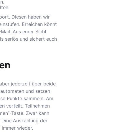
n.
ten.
port. Diesen haben wir
instufen. Erreichen könnt
Mail. Aus eurer Sicht
ls seriös und sichert euch
ten
aber jederzeit über beide
elautomaten und setzen
eise Punkte sammeln. Am
n verteilt. Teilnehmen
hmen“-Taste. Zwar kann
r eine Auszahlung der
d immer wieder.