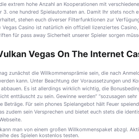
die extrem hohe Anzahl an Kooperationen mit verschiedene
r 3. one hundred Spielautomaten an. Damit Ihr stets noch 
haltet, stehen euch diverser Filterfunktionen zur Verfügun
egas Casino ist natürlich ein offiziell lizenziertes Casino,
iften für pass away Sicherheit unserer Spieler sorgen müss
Vulkan Vegas On The Internet Ca
mag zunächst die Willkommensprämie sein, die nach Anmeld
erden kann. Unter Beachtung der Voraussetzungen und Kond
 abbauen. Es ist allerdings wirklich wichtig, die Bonusbed
icht enttäuscht zu sein. Gewinne werden” “sozusagen sehr 
 Beträge. Für sein phones Spielangebot hält Feuer speiend
s zudem sein Versprechen und bietet euch stets die iden
 Webseite.
 kann man von einem großen Willkommenspaket abzgl. Akti
eihe des Spielen kostenlos testen.