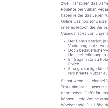
zwei Franzosen das Game 
Roulette bei Vulkan Vega
haben leider das Leben f
Online Casinos schwarze S
unseres jedoch die Serios
Casinos ist es von ungehe
Der Bonus beträgt je
Vacio umgesetzt wer
Doch bedauerlicherwe
Umsatzbedingungen ze
Im Gegensatz zu Poker
üblich.
Eine großartige Idee
registrierte Nutzer a
Selbst wenn es keinerlei V
Trotz almost all unserer
gebrauchen. Dafür ist uns
können. Jede Woche erhal
Wochenende. Die Höhe des